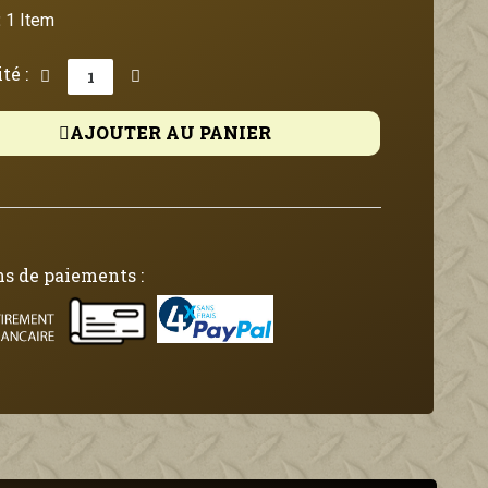
:
1 Item
té :
AJOUTER AU PANIER
s de paiements :