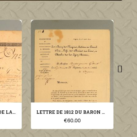
LETTRE DE 1812 DU BARON D'EMPIRE PREFET DE MAINE ET LOIRE A.P.F. HELY D'OISSEL A UN EX CAPITAINE DU 33 ème D'INFANTERIE *
REVOLUTION LETTRE DE L'AN IV (1795) COMMISSION DE L'ORGANISATION ET MOUVEMENT DES ARMEES DE TERRE PAR LE GENERAL L.A. PILLE *
€50.00