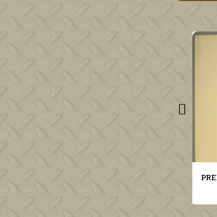
PREMIER EMPIRE CERTIFICAT D'ETUDE A L'ECOLE POLYTECHNIQUE SIGNEE LACUEE 1806 *
€60.00