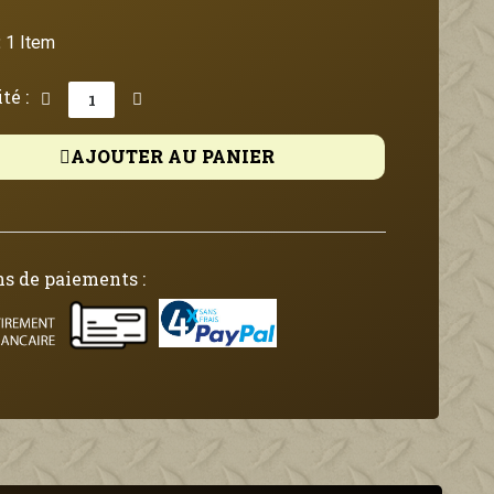
:
1 Item
té :
AJOUTER AU PANIER
s de paiements :