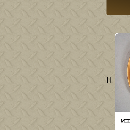
MEDAI
€85.00