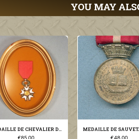
YOU MAY ALS
LLE DE CHEVALIER DE L'ORDRE DE LA LEGION D'HONNEUR 3 ème REPUBLIQUE ENCADREE
MEDAILLE DE SAUVETAGE SOCIETE DES SAUVETEURS DE L'AUDE NON ATTRIBUEE
€48.00