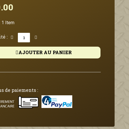
.00
Tax included
:
1 Item
té :
AJOUTER AU PANIER
s de paiements :