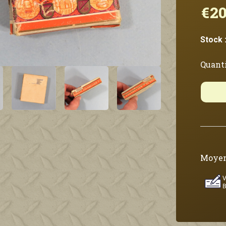
€20
Stock 
Quanti
Moyen