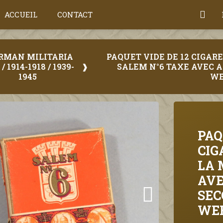
ACCUEIL
CONTACT
ERMAN MILITARIA
PAQUET VIDE DE 12 CIGA
 / 1914-1918 / 1939-
SALEM N°6 TAXE AVEC 
1945
W
PAQ
CIG
LA 
AVE
SEC
WE