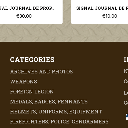
SIGNAL JOURNAL DE PROPAGANDE ALLEMANDE 1er NUMERO D'AVRIL 1942 N°7
€10.00
€10.00
CATEGORIES
N
ARCHIVES AND PHOTOS
C
WEAPONS
FOREIGN LEGION
L
MEDALS, BADGES, PENNANTS
G
HELMETS, UNIFORMS, EQUIPMENT
FIREFIGHTERS, POLICE, GENDARMERY