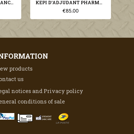
KEPI D'ADJUDANT PHARMACIEN DU SERVICE DE SANTE MODELE 1931
COUVRE NUQUE BEIGE SABLE POUR KEPI LEGION ET TROUPES COLONIALES SAHARA SPAHIS
0
€30.00
INFORMATION
ew products
ontact us
egal notices and Privacy policy
eneral conditions of sale