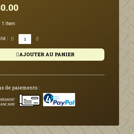
0.00
Tax included
:
1 Item
té :
AJOUTER AU PANIER
s de paiements :