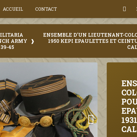
ACCUEIL
CONTACT
MILITARIA
ENSEMBLE D'UN LIEUTENANT-COLO
NCH ARMY
1950 KEPI EPAULETTES ET CEINT
39-45
CA
ENS
COL
POU
EPA
193
CAL