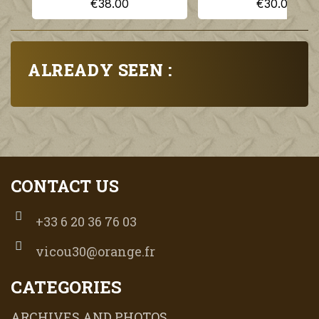
€38.00
€30.00
ALREADY SEEN :
CONTACT US
+33 6 20 36 76 03
vicou30@orange.fr
CATEGORIES
ARCHIVES AND PHOTOS