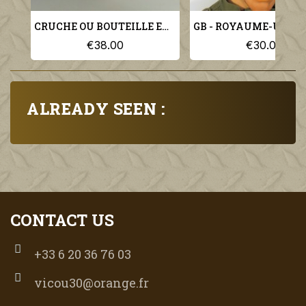
CRUCHE OU BOUTEILLE EN GRES TYPE S.R.D. ANGLAISE MILITARIA WW1 WW2
€38.00
€30.00
ALREADY SEEN :
CONTACT US
+33 6 20 36 76 03
vicou30@orange.fr