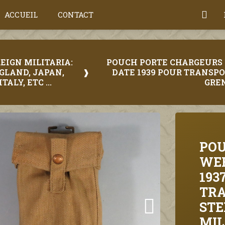
ACCUEIL
CONTACT
REIGN MILITARIA:
POUCH PORTE CHARGEURS 
GLAND, JAPAN,
DATE 1939 POUR TRANSP
ITALY, ETC ...
GRE
POU
WEB
193
TRA
STE
MIL