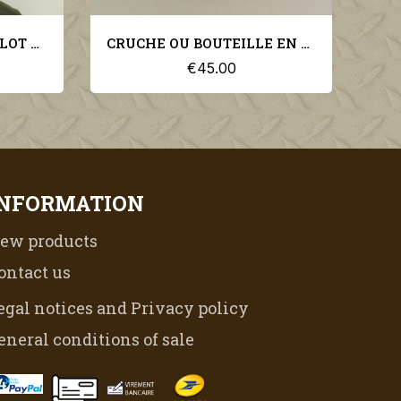
GB - ROYAUME-UNI CALOT ANGLAIS WW2 A IDENTIFIER
CRUCHE OU BOUTEILLE EN GRES WHISKY S.R.D. ANGLAISE MILITARIA WW2
€45.00
INFORMATION
ew products
ontact us
egal notices and Privacy policy
eneral conditions of sale