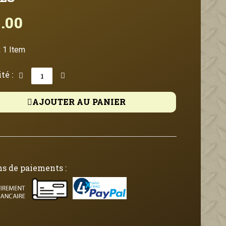
.00
Tax included
:
1 Item
té :
AJOUTER AU PANIER
s de paiements :