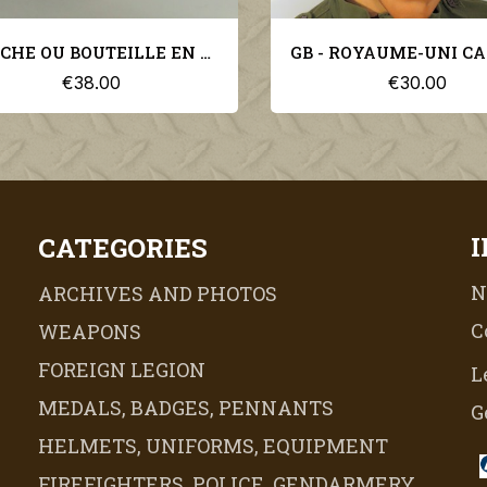
CRUCHE OU BOUTEILLE EN GRES TYPE S.R.D. ANGLAISE MILITARIA WW1 WW2
€38.00
€30.00
CATEGORIES
N
ARCHIVES AND PHOTOS
C
WEAPONS
FOREIGN LEGION
L
MEDALS, BADGES, PENNANTS
G
HELMETS, UNIFORMS, EQUIPMENT
FIREFIGHTERS, POLICE, GENDARMERY