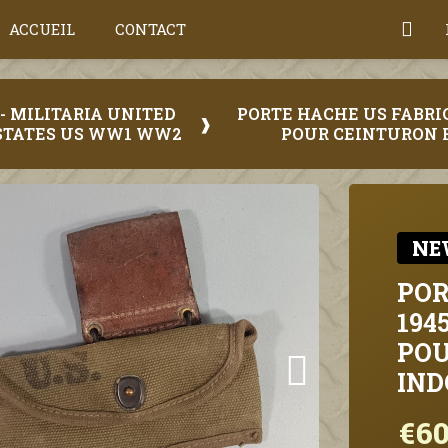
ACCUEIL
CONTACT
- MILITARIA UNITED
PORTE HACHE US FABRI
STATES US WW1 WW2
POUR CEINTURON 
NE
POR
194
POU
IND
€60