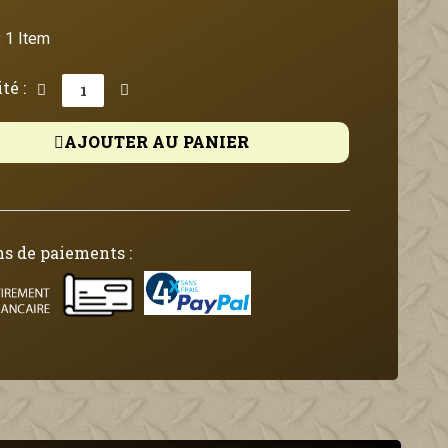
:
1 Item
té :
AJOUTER AU PANIER
s de paiements :