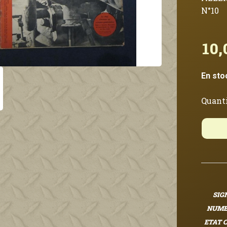
N°10
10,
En sto
Quanti
SIG
NUMER
ETAT 