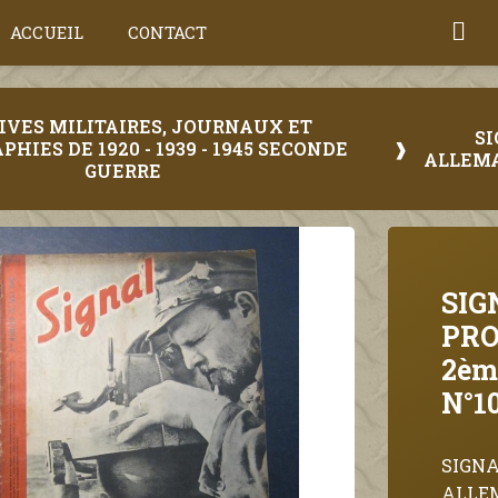
ACCUEIL
CONTACT
HIVES MILITAIRES, JOURNAUX ET
S
HIES DE 1920 - 1939 - 1945 SECONDE
ALLEMA
GUERRE
SIG
PR
2èm
N°1
SIGN
ALLE