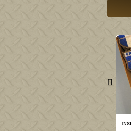
-40%
INSIGNE BREVET DE MANCHE DE MARECHAL-FERRANT SUR FOND NOIR
INSIGNE CAVALERIE 34 ème GRDI GROUPE DE RECONNAISSANCE DE DIVISION D'INFANTERIE DRAGO BERANGER