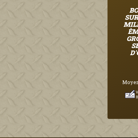
BO
SUR
MIL
ÈM
GR
S
D'
Moyen