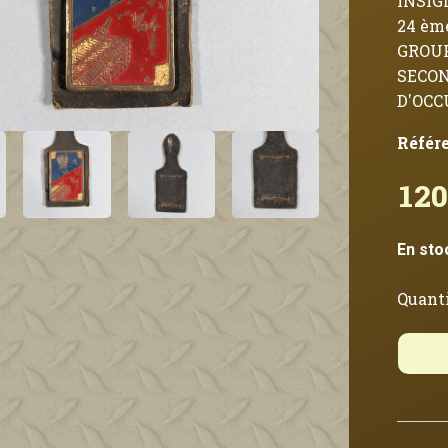
INSIG
24 èm
GROU
SECO
D'OC
Référ
120
En sto
Quanti