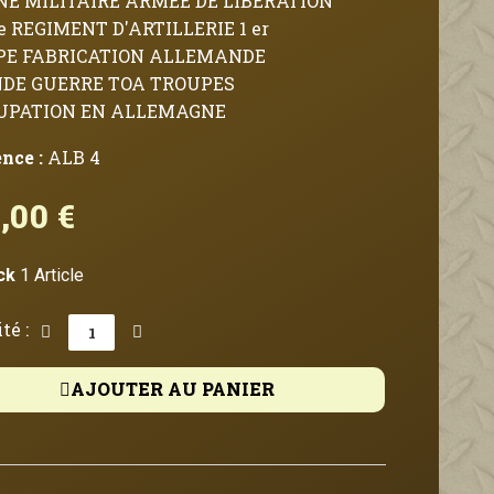
NE MILITAIRE ARMEE DE LIBERATION
e REGIMENT D'ARTILLERIE 1 er
PE FABRICATION ALLEMANDE
NDE GUERRE TOA TROUPES
CUPATION EN ALLEMAGNE
ence :
ALB 4
,00 €
TTC
ck
1 Article
té :
AJOUTER AU PANIER