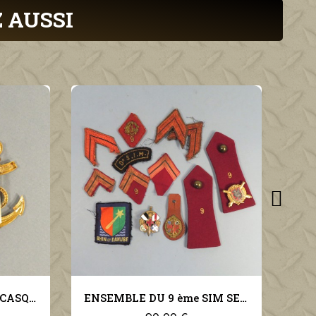
 AUSSI
ANCRE INSIGNE POUR CASQUE COLONIAL TROPICAL INFANTERIE DE MARINE OU COLONIALE FABRICATION SECONDE GUERRE
ENSEMBLE DU 9 ème SIM SECTION D'INFIRMIER MILITAIRE LIBERATION ANNEES 1950