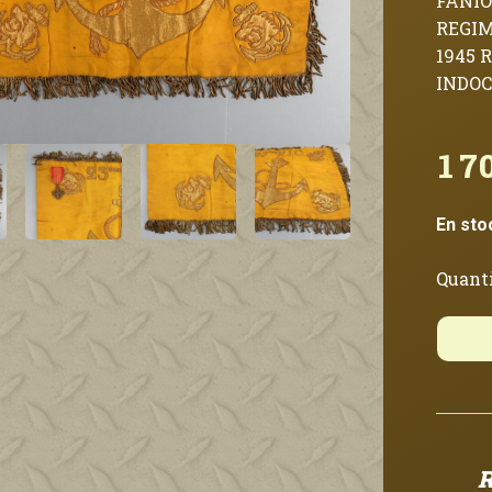
FANIO
REGIM
1945 
INDO
1 7
En sto
Quanti
R