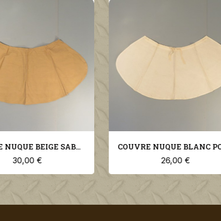
COUVRE NUQUE BLANC POUR KEPI LEGION ET TROUPES COLONIALES
26,00 €
25,00 €