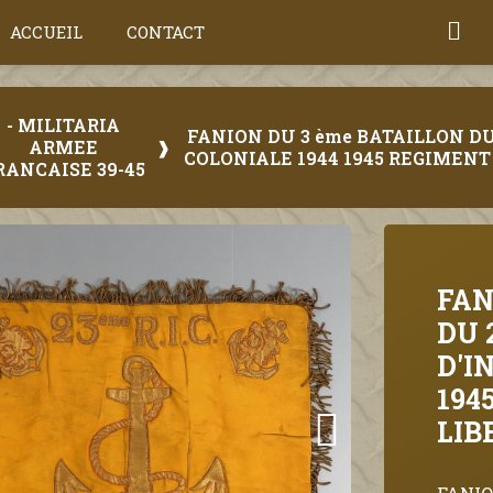
ACCUEIL
CONTACT
- MILITARIA
FANION DU 3 ème BATAILLON DU
ARMEE
COLONIALE 1944 1945 REGIMEN
RANCAISE 39-45
FAN
DU 
D'I
194
LIB