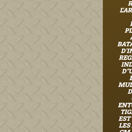
R
L'A
P
BATA
D'I
REG
IND
D"
MUL
D
ENT
TIG
EST
LES 