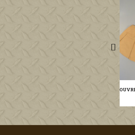
KEPI D'ADJUDANT DENTISTE DU SERVICE DE SANTE MODELE 1919-1931 FABRICATION SECONDE GUERRE
COUVRE NUQUE BEIGE SABLE POUR KEPI LEGION ET TROUPES COLONIALES SAHARA SPAHIS
30,00 €