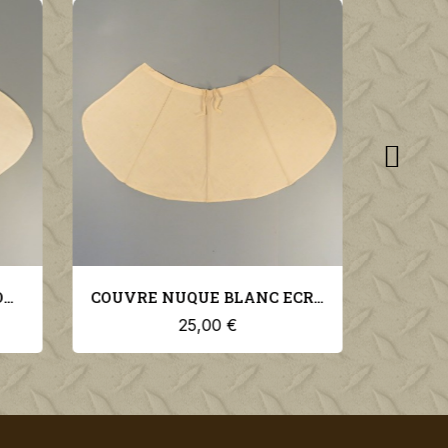
COUVRE NUQUE BLANC ECRU POUR KEPI LEGION ET TROUPES COLONIALES
EPERVIER INSIGNE AVIATION MILITAIRE POUR KEPI MODELE 1923 AIGLE
16,00 €