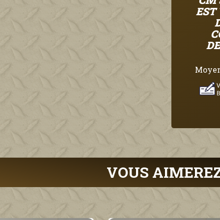
CM 
EST
C
DE
Moyen
VOUS AIMEREZ