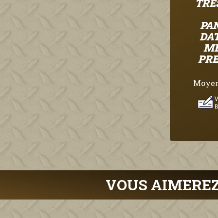
TRE
PA
DAT
ME
PRE
Moyen
VOUS AIMEREZ