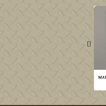
MANUEL OFFICIEL US AVIATION PILOTE THE EQUATORIAL FRONT US NAVY AEROLOGY SERIES N°9
MANUEL OFFICIEL US AVIATION PILOTE THE COLD FRONT US NAVY AEROLOGY SERIES N°6
10,00 €