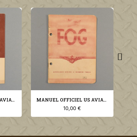
MANUEL OFFICIEL US AVIATION PILOTE AIR MASSES AND FRONTS US NAVY AEROLOGY SERIES N°4
MANUEL OFFICIEL US AVIATION PILOTE FOG US NAVY AEROLOGY SERIES N°3
10,00 €