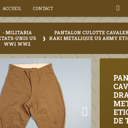
ACCUEIL
CONTACT
- MILITARIA
PANTALON CULOTTE CAVALERI
ETATS-UNIS US
KAKI METALIQUE US ARMY ETI
WW1 WW2
PAN
CAV
DRA
MET
ETI
DE 