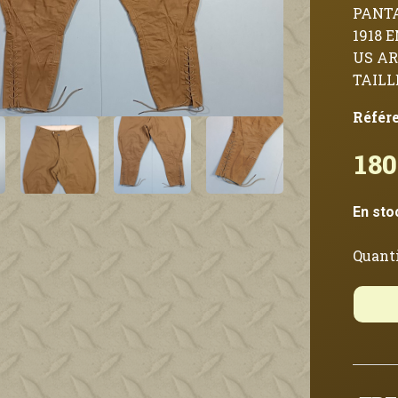
PANTA
1918 
US AR
TAILL
Référ
180
En sto
Quanti